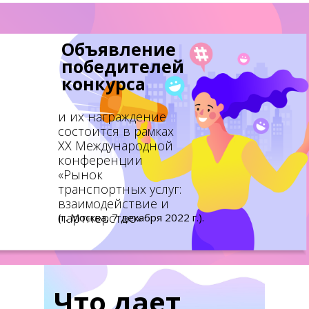
Объявление
победителей
конкурса
и их награждение
состоится в рамках
XX Международной
конференции
«Рынок
транспортных услуг:
взаимодействие и
партнерство»
(г. Москва, 7 декабря 2022 г.).
Что дает