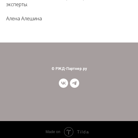
эксперты.
Алена Алешина
© РЖД-Партнер.ру
Tilda
Made on