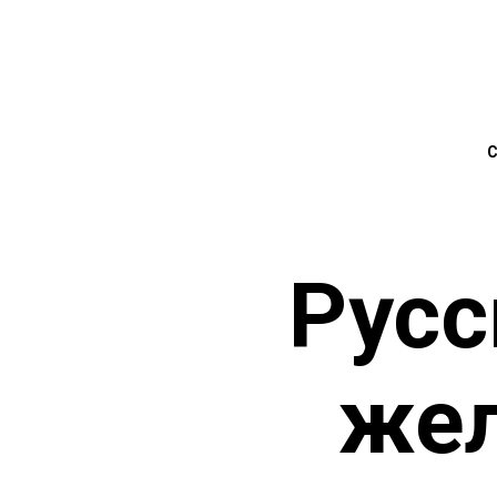
Русс
же