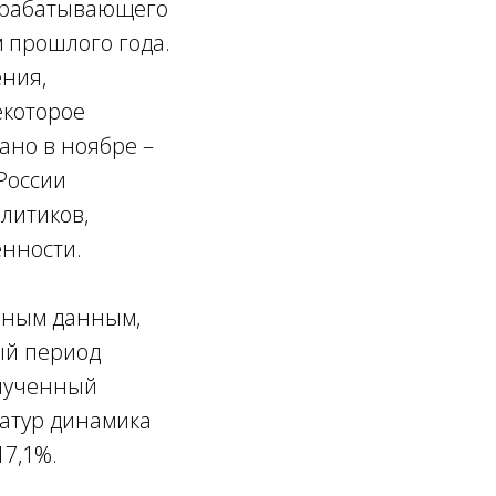
 обрабатывающего
 прошлого года.
ния,
екоторое
ано в ноябре –
России
литиков,
енности.
ивным данным,
ный период
олученный
латур динамика
17,1%.