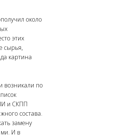
дополучил около
ных
сто этих
е сырья,
ода картина
и возникали по
список
ЗИ и СКПП
жного состава.
кать замену
ми. И в