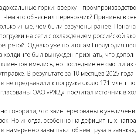
доксальные горки: вверху – промпроизводство 
. Чем это объяснил перевозчик? Причины в се
олько иные, чем были озвучены ранее. Понача
погрузки на сети с охлаждением российской эк
егретой. Однако уже по итогам I полугодия по
 в холдинге был вынужден признать, что допо
 клиентов имелись, но последние не смогли их
отправке. В результате за 10 месяцев 2025 года
и не предъявили к погрузке около 171 млн т по
гласованы ОАО «РЖД», посчитал источник в хо
но говорили, что заинтересованы в увеличен
зок. Но иногда, особенно на дефицитных напр
и намеренно завышают объем груза в заявках,