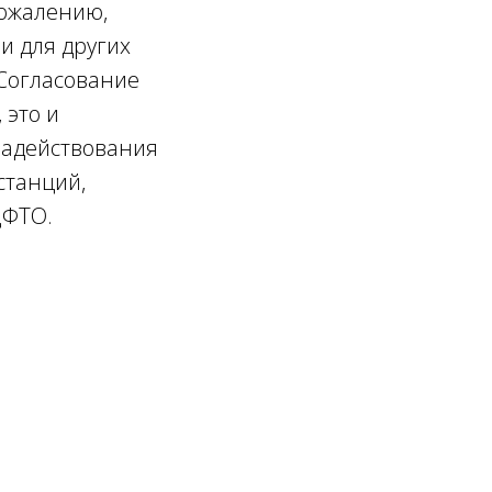
сожалению,
и для других
Согласование
 это и
задействования
станций,
ЦФТО.