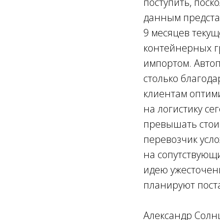
поступить, поск
данным представ
9 месяцев текущ
контейнерных гр
импортом. Авто
столько благода
клиентам оптими
на логистику се
превышать стоим
перевозчик усло
на сопутствующи
идею ужесточени
планируют пост
Александр Солн