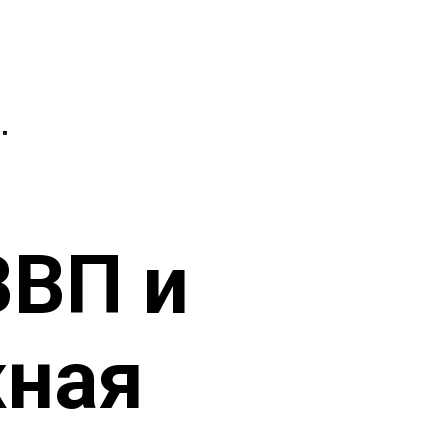
"
ВВП и
ная