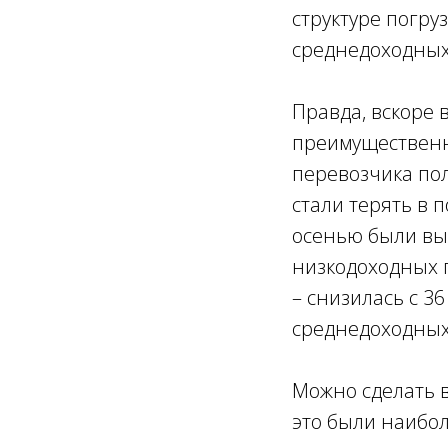
структуре погру
среднедоходных
Правда, вскоре 
преимущественн
перевозчика пол
стали терять в 
осенью были вын
низкодоходных г
– снизилась с 3
среднедоходных 
Можно сделать в
это были наибо