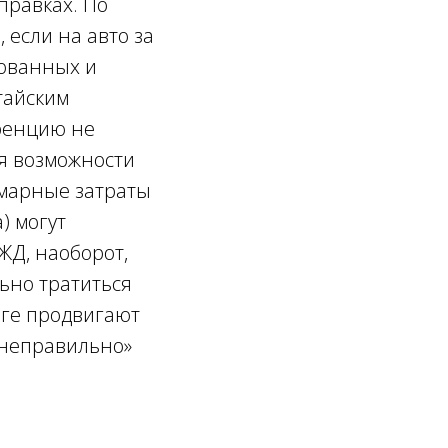
правках. По
 если на авто за
рованных и
тайским
ренцию не
ия возможности
ммарные затраты
) могут
ЖД, наоборот,
ьно тратиться
нге продвигают
«неправильно»