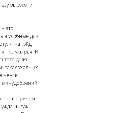
льзу высоко- и
 – это
ь в удобные для
рту. И на РЖД
в и промсырья. И
льтате доля
 высокодоходных
сегменте
и минудобрений.
нспорт. Причем
нуждены так