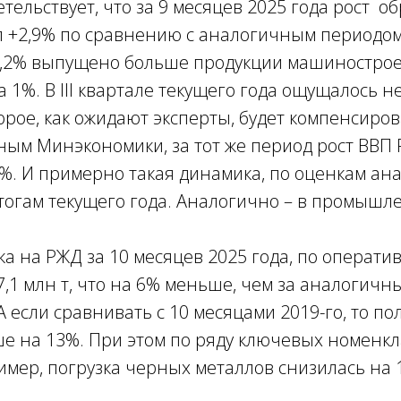
етельствует, что за 9 месяцев 2025 года рост
л +2,9% по сравнению с аналогичным периодом
 9,2% выпущено больше продукции машинострое
а 1%. В III квартале текущего года ощущалось н
орое, как ожидают эксперты, будет компенсиров
ным Минэкономики, за тот же период рост ВВП 
%. И примерно такая динамика, по оценкам ана
тогам текущего года. Аналогично – в промышл
ка на РЖД за 10 месяцев 2025 года, по операт
7,1 млн т, что на 6% меньше, чем за аналогич
А если сравнивать с 10 месяцами 2019-го, то п
ше на 13%. При этом по ряду ключевых номенк
мер, погрузка черных металлов снизилась на 