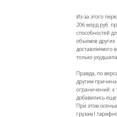
Из-за этого пер
206 млрд руб. 
способностей дл
объемов других 
доставляемого в
только ухудшила
Правда, по верс
другим причинам
ограничений: к
добавились еще
При этом осенью
грузам I тарифн