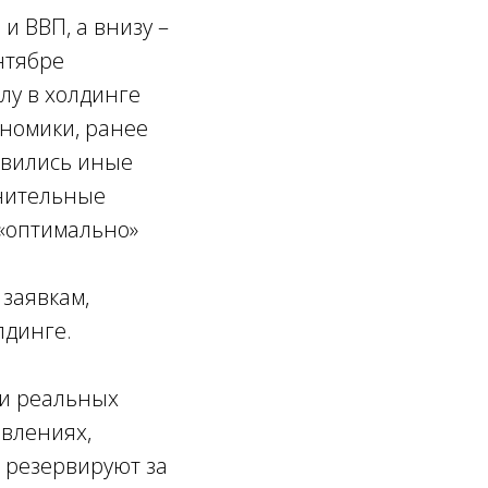
и ВВП, а внизу –
нтябре
лу в холдинге
ономики, ранее
явились иные
лнительные
 «оптимально»
 заявкам,
лдинге.
ии реальных
авлениях,
 резервируют за