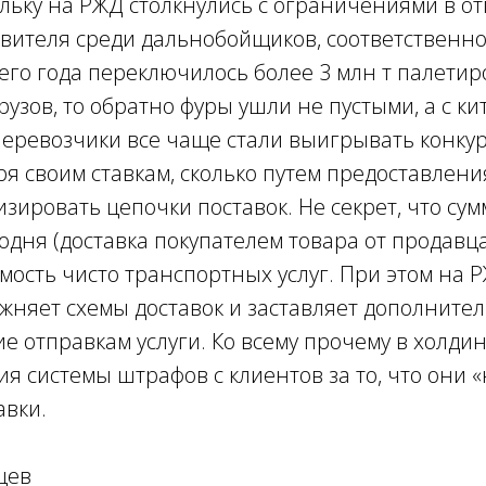
ольку на РЖД столкнулись с ограничениями в от
ителя среди дальнобойщиков, соответственно,
его года переключилось более 3 млн т палети
узов, то обратно фуры ушли не пустыми, а с ки
перевозчики все чаще стали выигрывать конку
ря своим ставкам, сколько путем предоставлен
зировать цепочки поставок. Не секрет, что су
годня (доставка покупателем товара от продавца
ость чисто транспортных услуг. При этом на Р
жняет схемы доставок и заставляет дополнител
е отправкам услуги. Ко всему прочему в холди
я системы штрафов с клиентов за то, что они 
авки.
цев