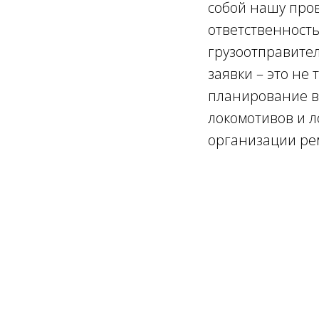
собой нашу пров
ответственность
грузоотправите
заявки – это не
планирование в
локомотивов и 
организации рем