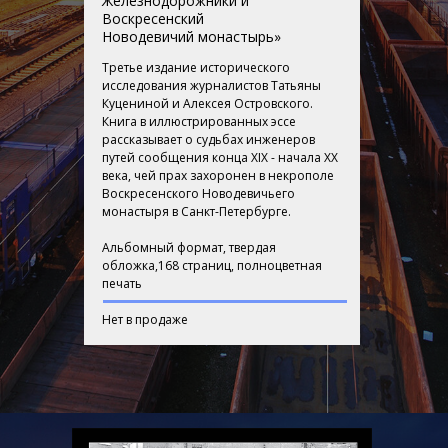
Железнодорожники и
Воскресенский
Новодевичий монастырь»
Третье издание исторического
исследования журналистов Татьяны
Куцениной и Алексея Островского.
Книга в иллюстрированных эссе
рассказывает о судьбах инженеров
путей сообщения конца XIX - начала ХХ
века, чей прах захоронен в некрополе
Воскресенского Новодевичьего
монастыря в Санкт-Петербурге.
Альбомный формат, твердая
обложка,168 страниц, полноцветная
печать
Нет в продаже